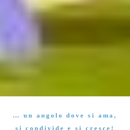
… un angolo dove si ama,
si condivide e si cresce!