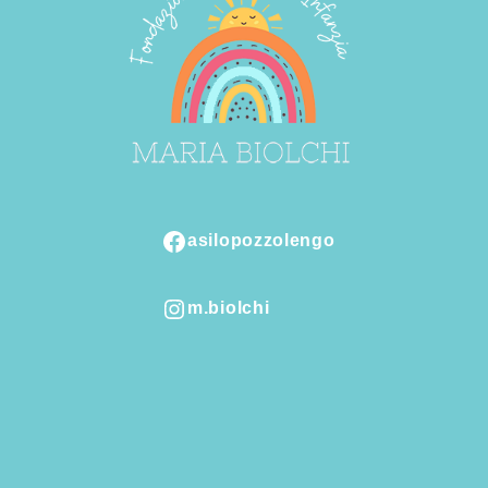
asilopozzolengo
Facebook
m.biolchi
Instagram