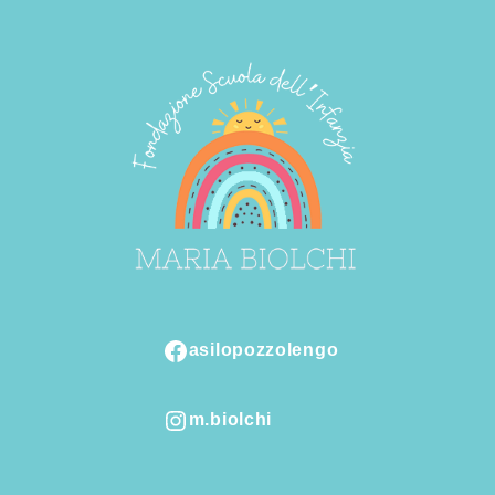
asilopozzolengo
Facebook
m.biolchi
Instagram