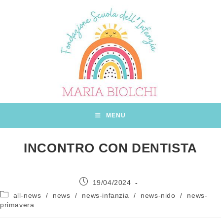
Salta
al
contenuto
MENU
INCONTRO CON DENTISTA
Articolo
19/04/2024
pubblicato:
Categoria
all-news
/
news
/
news-infanzia
/
news-nido
/
news-
dell'articolo:
primavera