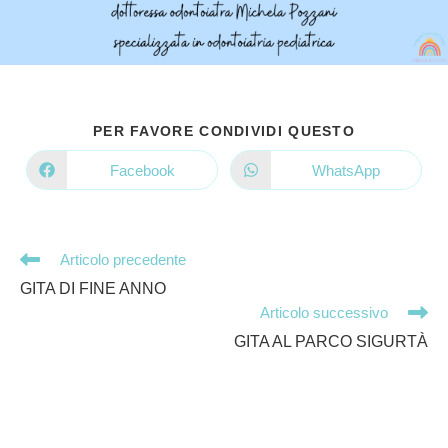
SHARE
PER FAVORE CONDIVIDI QUESTO
THIS
CONTENT
Facebook
WhatsApp
Opens
Opens
in
in
a
a
new
new
window
window
Leggi
Articolo precedente
altri
GITA DI FINE ANNO
articoli
Articolo successivo
GITA AL PARCO SIGURTÀ