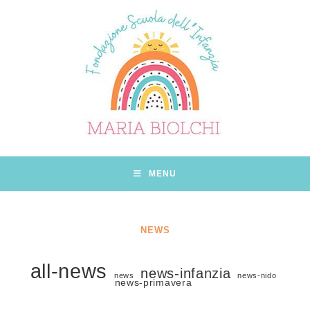
Salta
al
contenuto
MENU
NEWS
all-news
news-infanzia
news
news-nido
news-primavera