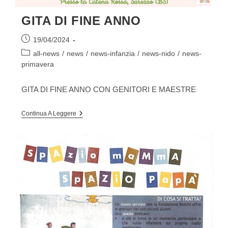
GITA DI FINE ANNO
Articolo
19/04/2024
pubblicato:
Categoria
all-news
/
news
/
news-infanzia
/
news-nido
/
news-
dell'articolo:
primavera
GITA DI FINE ANNO CON GENITORI E MAESTRE
GITA
Continua A Leggere
DI
FINE
ANNO