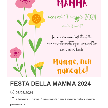
FESTA DELLA MAMMA 2024
Articolo
06/05/2024
pubblicato:
Categoria
all-news
/
news
/
news-infanzia
/
news-nido
/
news-
dell'articolo:
primavera