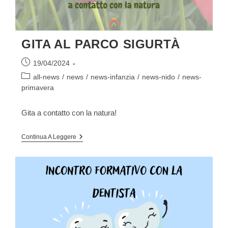
GITA AL PARCO SIGURTÀ
Articolo
19/04/2024
pubblicato:
Categoria
all-news
/
news
/
news-infanzia
/
news-nido
/
news-
dell'articolo:
primavera
Gita a contatto con la natura!
GITA
Continua A Leggere
AL
PARCO
SIGURTÀ