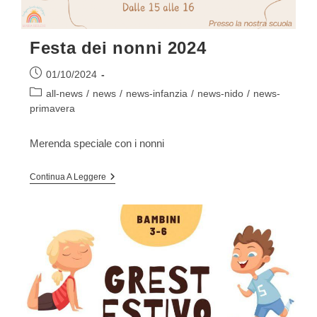
Festa dei nonni 2024
Articolo
01/10/2024
pubblicato:
Categoria
all-news
/
news
/
news-infanzia
/
news-nido
/
news-
dell'articolo:
primavera
Merenda speciale con i nonni
Festa
Continua A Leggere
Dei
Nonni
2024