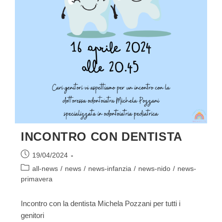
INCONTRO CON DENTISTA
Articolo
19/04/2024
pubblicato:
Categoria
all-news
/
news
/
news-infanzia
/
news-nido
/
news-
dell'articolo:
primavera
Incontro con la dentista Michela Pozzani per tutti i
genitori