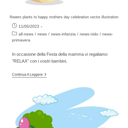
flowers plants to happy mothers day celebration vector illustration
Articolo
11/05/2023
pubblicato:
Categoria
all-news
/
news
/
news-infanzia
/
news-nido
/
news-
dell'articolo:
primavera
In occasione della Festa della mamma vi regaliamo
"RELAX" con i vostri bambini.
Continua A Leggere