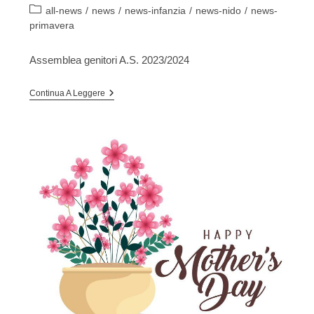
pubblicato:
Categoria
all-news
/
news
/
news-infanzia
/
news-nido
/
news-
dell'articolo:
primavera
Assemblea genitori A.S. 2023/2024
RIUNIONE
Continua A Leggere
GENITORI