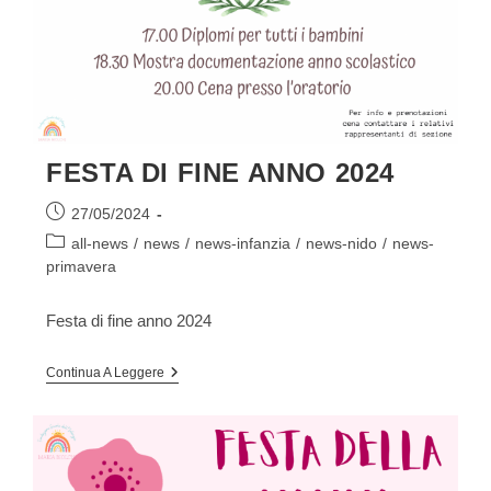
FESTA DI FINE ANNO 2024
Articolo
27/05/2024
pubblicato:
Categoria
all-news
/
news
/
news-infanzia
/
news-nido
/
news-
dell'articolo:
primavera
Festa di fine anno 2024
FESTA
Continua A Leggere
DI
FINE
ANNO
2024