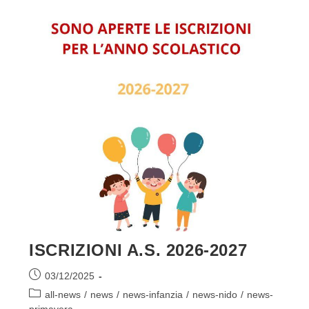
ISCRIZIONI A.S. 2026-2027
Articolo
03/12/2025
pubblicato:
Categoria
all-news
/
news
/
news-infanzia
/
news-nido
/
news-
dell'articolo: