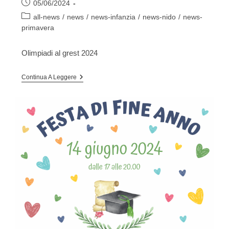
Articolo
05/06/2024
pubblicato:
Categoria
all-news
/
news
/
news-infanzia
/
news-nido
/
news-
dell'articolo:
primavera
Olimpiadi al grest 2024
GREST
Continua A Leggere
ESTIVO
2024