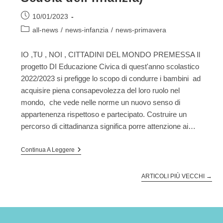
Articolo
10/01/2023
pubblicato:
Categoria
all-news
/
news-infanzia
/
news-primavera
dell'articolo:
IO ,TU , NOI , CITTADINI DEL MONDO PREMESSA Il
progetto DI Educazione Civica di quest'anno scolastico
2022/2023 si prefigge lo scopo di condurre i bambini ad
acquisire piena consapevolezza del loro ruolo nel
mondo, che vede nelle norme un nuovo senso di
appartenenza rispettoso e partecipato. Costruire un
percorso di cittadinanza significa porre attenzione ai…
Progetto
Continua A Leggere
Di
EDUCAZIONE
CIVICA
ARTICOLI PIÙ VECCHI
→
(sezione
Primavera
E
Scuola
Dell’Infanzia)